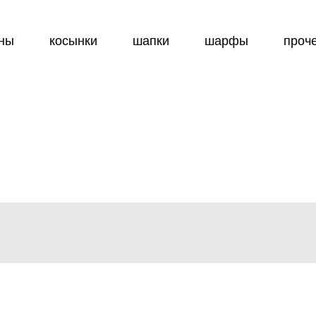
ны
косынки
шапки
шарфы
проч