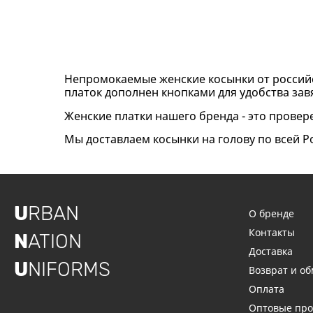
Непромокаемые женские косынки от российс
платок дополнен кнопками для удобства за
Женские платки нашего бренда - это провер
Мы доставлаем косынки на голову по всей 
U
RBAN
О бренде
Контакты
N
ATION
Доставка
U
NIFORMS
Возврат и о
Оплата
Оптовые пр