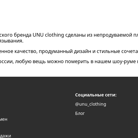
кого бренда UNU clothing сделаны из непродуваемой п
вязывания.
енное качество, продуманный дизайн и стильные сочет
России, любую вещь можно померить в нашем шоу-руме 
Социальные сети:
@unu_clothing
Блог
бмен
одажи