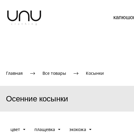
капюшо
Главная
Все товары
Косынки
Осенние косынки
цвет
плащевка
экокожа