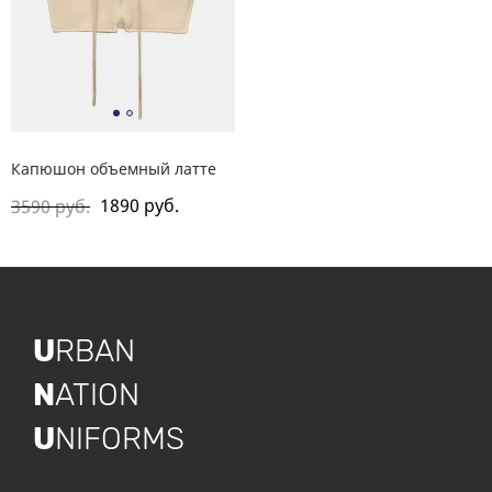
Капюшон объемный латте
1890 руб.
3590 руб.
U
RBAN
N
ATION
U
NIFORMS